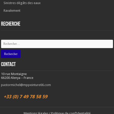
Sinistres dégâts des eaux
Ravalement
RECHERCHE
Contact
10 rue Montaigne
66200 Alenya – France
pastormichel@mppeinture66.com
+33 (0) 7 49 78 58 59
Mentions légales
/
Politique de confIdentialité