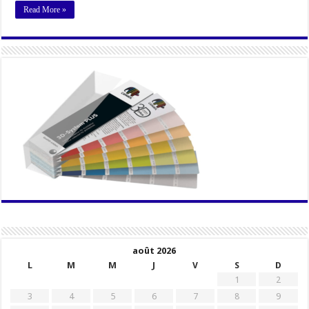
Read More »
août 2026
L
M
M
J
V
S
D
1
2
3
4
5
6
7
8
9