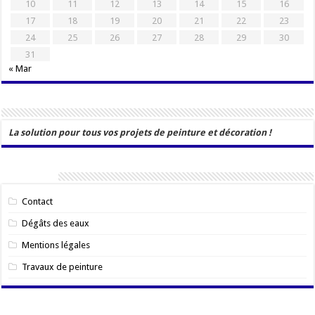
10
11
12
13
14
15
16
17
18
19
20
21
22
23
24
25
26
27
28
29
30
31
« Mar
La solution pour tous vos projets de peinture et décoration !
Catégories
Contact
Dégâts des eaux
Mentions légales
Travaux de peinture