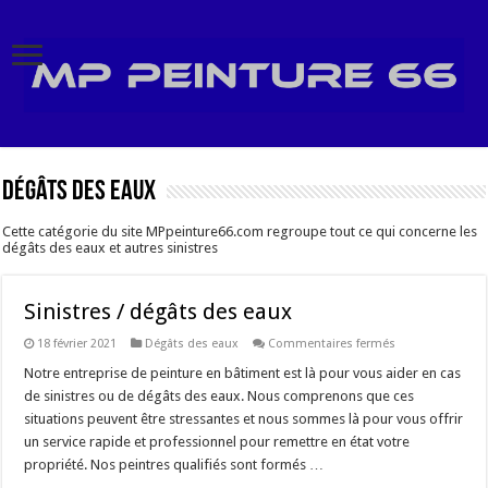
Dégâts des eaux
Cette catégorie du site MPpeinture66.com regroupe tout ce qui concerne les
dégâts des eaux et autres sinistres
Sinistres / dégâts des eaux
sur
18 février 2021
Dégâts des eaux
Commentaires fermés
Sinistres
/
Notre entreprise de peinture en bâtiment est là pour vous aider en cas
dégâts
de sinistres ou de dégâts des eaux. Nous comprenons que ces
des
eaux
situations peuvent être stressantes et nous sommes là pour vous offrir
un service rapide et professionnel pour remettre en état votre
propriété. Nos peintres qualifiés sont formés …